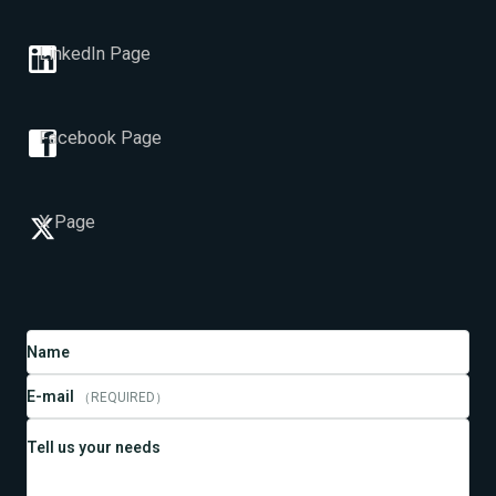
LinkedIn Page
Facebook Page
X Page
Name
E-mail
（REQUIRED）
Tell us your needs