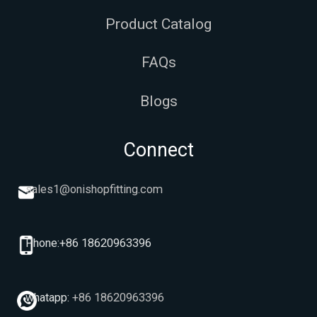
Product Catalog
FAQs
Blogs
Connect
sales1@onishopfitting.com
Phone:+86 18620963396
whatapp:
+86 18620963396