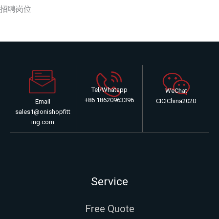
招聘岗位
Tel/Whatapp
WeChat
+86 18620963396
CICIChina2020
Email
sales1@onishopfitt
ing.com
Service
Free Quote